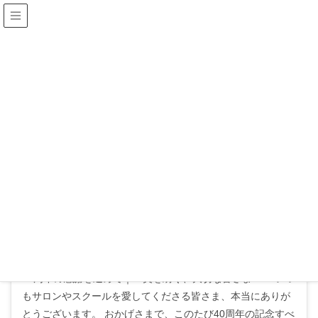
HIROCO SEKI
ブログ
HOME
ブログ
2026年6月
2026年6月
お知らせ
2026年6月18日
おかげさまで40周年を迎えました
40周年の感謝を込めて｜～美を紡ぐ、大切な皆さまへ～ いつ
もサロンやスクールを愛してくださる皆さま、本当にありが
とうございます。 おかげさまで、このたび40周年の記念すべ